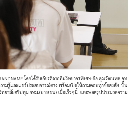
F BRANDNAME โดยได้รับเกียรติจากทีมวิทยากรพิเศษ คือ คุณวัฒนพล อุท
ดความรู้และแชร์ประสบการณ์ตรง พร้อมเปิดให้ถามตอบทุกข้อสงสัย ปั้น
วิทยาลัยศรีปทุม กทม.(บางเขน) เมื่อเร็วๆนี้ และพอสรุปประมวลความ