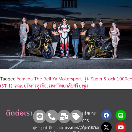
Tagged
Yamaha The Bell Ya Motorsport รุ่น Super Stock 1000cc
(ST-1)
,
คณะบริหารธุรกิจ
,
มหาวิทยาลัยศรีปทุม
ติดต่อเรา
นโยบาย
การ
คุ้มครอง
@sripatum
02
admissions@spu.ac.th
รับข้อ