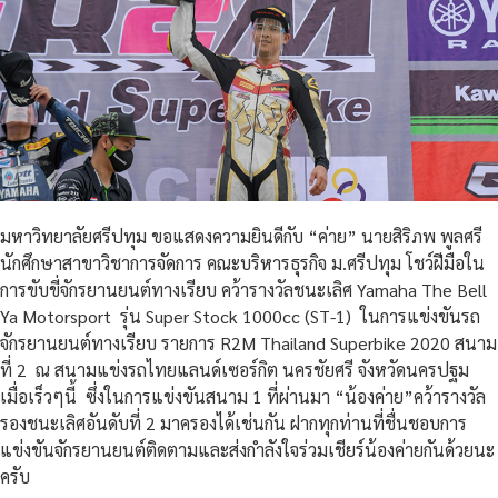
มหาวิทยาลัยศรีปทุม ขอแสดงความยินดีกับ “ค่าย” นายสิริภพ พูลศรี
นักศึกษาสาขาวิชาการจัดการ คณะบริหารธุรกิจ ม.ศรีปทุม โชว์ฝีมือใน
การขับขี่จักรยานยนต์ทางเรียบ คว้ารางวัลชนะเลิศ Yamaha The Bell
Ya Motorsport รุ่น Super Stock 1000cc (ST-1) ในการแข่งขันรถ
จักรยานยนต์ทางเรียบ รายการ R2M Thailand Superbike 2020 สนาม
ที่ 2 ณ สนามแข่งรถไทยแลนด์เซอร์กิต นครชัยศรี จังหวัดนครปฐม
เมื่อเร็วๆนี้ ซึ่งในการแข่งขันสนาม 1 ที่ผ่านมา “น้องค่าย”คว้ารางวัล
รองชนะเลิศอันดับที่ 2 มาครองได้เช่นกัน ฝากทุกท่านที่ชื่นชอบการ
แข่งขันจักรยานยนต์ติดตามและส่งกำลังใจร่วมเชียร์น้องค่ายกันด้วยนะ
ครับ