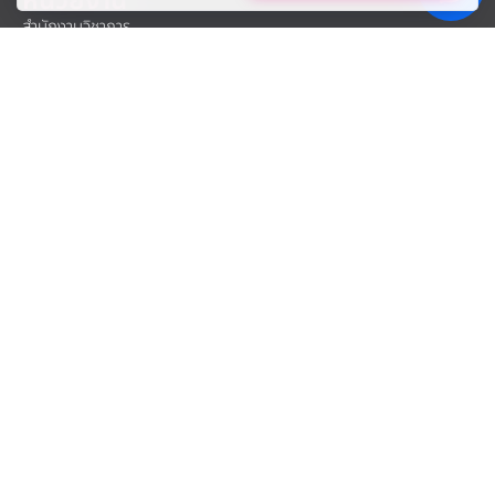
หน่วยงาน
สำนักงานวิชาการ
สำนักงานทะเบียน
Office of International Relations
ศูนย์สนับสนุนและพัฒนาการเรียนการสอน
สำนักงานการคลัง
สำนักงานทุนการศึกษา
ศูนย์สหกิจศึกษาและพัฒนาอาชีพ
>> ดูทั้งหมด
โครงการและความร่วมมือ
กอช. ต้นกล้าการออม
มหาวิทยาลัยศรีปทุม
SPU Bangbua
APEC2022
สื่อประชาสัมพันธ์
Corporate Identity (CI)
Logo
Logo SPU Anniversary