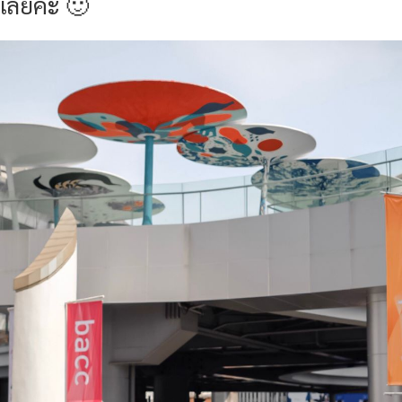
เลยค่ะ 🙂