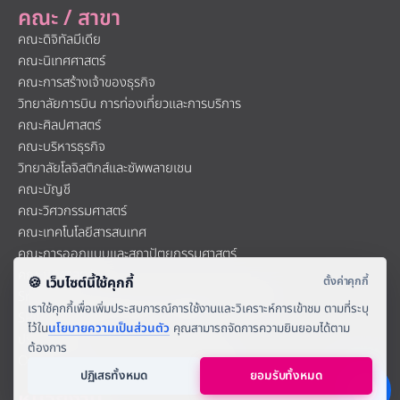
คณะ / สาขา
คณะดิจิทัลมีเดีย
คณะนิเทศศาสตร์
คณะการสร้างเจ้าของธุรกิจ
วิทยาลัยการบิน การท่องเที่ยวและการบริการ
คณะศิลปศาสตร์
คณะบริหารธุรกิจ
วิทยาลัยโลจิสติกส์และซัพพลายเชน
คณะบัญชี
คณะวิศวกรรมศาสตร์
คณะเทคโนโลยีสารสนเทศ
คณะการออกแบบและสถาปัตยกรรมศาสตร์
คณะนิติศาสตร์
Sripatum University International College
SPU The Global Design Academy
ปริญญาโท-เอก
Office of Foreign Education MGMT