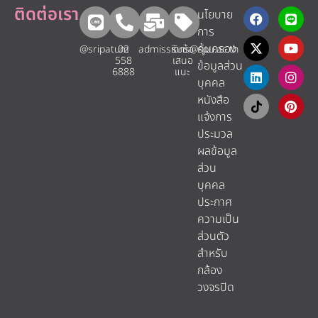
ติดต่อเรา
นโยบาย
การ
คุ้มครอง
@sripatum
02
admissions@spu.ac.th
รับข้อ
558
เสนอ
ข้อมูลส่วน
6888
แนะ​
บุคคล
หนังสือ
แจ้งการ
ประมวล
ผลข้อมูล
ส่วน
บุคคล
ประกาศ
ความเป็น
ส่วนตัว
สำหรับ
กล้อง
วงจรปิด