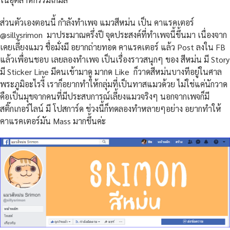
ส่วนตัวเองตอนนี้ กำลังทำเพจ แมวสีหม่น เป็น คาแรคเตอร์
@sillysrimon มาประมาณครึ่งปี จุดประสงค์ที่ทำเพจนี้ขึ้นมา เนื่องจาก
เคยเลี้ยงแมว ชื่อมั่งมี อยากถ่ายทอด คาแรคเตอร์ แล้ว Post ลงใน FB
แล้วเพื่อนชอบ เลยลองทำเพจ เป็นเรื่องราวสนุกๆ ของ สีหม่น มี Story
มี Sticker Line มีคนเข้ามาดู มากด Like ก็วาดสีหม่นบางทีอยู่ในศาล
พระภูมิอะไรงี้ เราก็อยากทำให้กลุ่มที่เป็นทาสแมวด้วย ไม่ใช่แค่นักวาด
คือเป็นมุขจากคนที่มีประสบการณ์เลี้ยงแมวจริงๆ นอกจากเพจก็มี
สติ๊กเกอร์ไลน์ มี โปสการ์ด ช่วงนี้ก็ทดลองทำหลายๆอย่าง อยากทำให้
คาแรคเตอร์มัน Mass มากขึ้นค่ะ