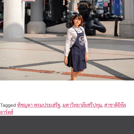
Tagged
พิชญดา พรมประเสริฐ
,
มหาวิทยาลัยศรีปทุม
,
สาขาดิจิทัล
อาร์ตส์