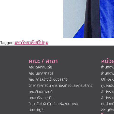
Tagged
มหาวิทยาลัยศรีปทุม
คณะ / สาขา
หน่ว
คณะดิจิทัลมีเดีย
สำนักงา
คณะนิเทศศาสตร์
สำนักงา
คณะการสร้างเจ้าของธุรกิจ
Office 
วิทยาลัยการบิน การท่องเที่ยวและการบริการ
ศูนย์สน
คณะศิลปศาสตร์
สำนักงา
คณะบริหารธุรกิจ
สำนักงา
วิทยาลัยโลจิสติกส์และซัพพลายเชน
ศูนย์สห
คณะบัญชี
>> ดูทั้