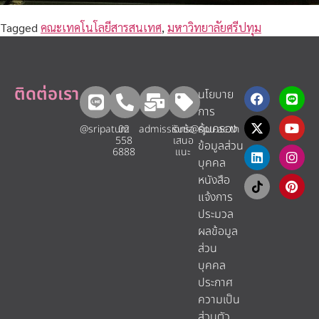
Tagged
คณะเทคโนโลยีสารสนเทศ
,
มหาวิทยาลัยศรีปทุม
ติดต่อเรา
นโยบาย
การ
คุ้มครอง
@sripatum
02
admissions@spu.ac.th
รับข้อ
558
เสนอ
ข้อมูลส่วน
6888
แนะ​
บุคคล
หนังสือ
แจ้งการ
ประมวล
ผลข้อมูล
ส่วน
บุคคล
ประกาศ
ความเป็น
ส่วนตัว