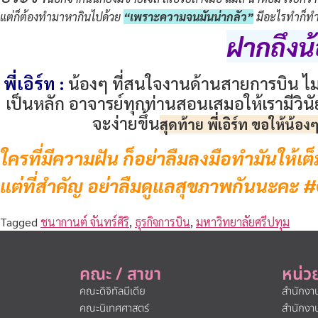
แต่ก็ต้องทำมาหากินไปด้วย
“เพราะความจนมันน่ากลัว”
มีอะไรทำก็ทำไ
ฝากถึงน
พี่เอิร์ท :
น้องๆ ที่สนใจงานด้านสายการบิน ไ
เป็นหลัก อาจารย์ทุกท่านสอนเสมอให้เรามีวินัย
จะง่ายขึ้น
สุดท้าย พี่เอิร์ท ขอให้น้อง
ใครที่มีความฝัน ก็อย่าลืมลงมือทำมันให้เ
แต่ที่สำคัญ อย่าลืมดูแลสุขภาพกันนะคะ #Co
Tagged
ชนากานต์ จันทร์ศิริ
,
ธุรกิจการบิน
,
มหาวิทยาลัยศรีปทุม
คณะ / สาขา
หน่ว
คณะดิจิทัลมีเดีย
สำนักงา
คณะนิเทศศาสตร์
สำนักงา