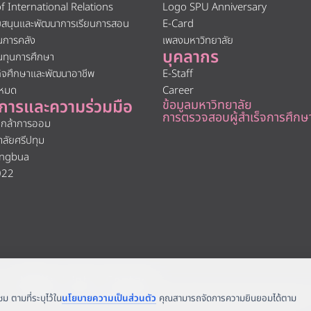
of International Relations
Logo SPU Anniversary
ับสนุนและพัฒนาการเรียนการสอน
E-Card
นการคลัง
เพลงมหาวิทยาลัย
บุคลากร
นทุนการศึกษา
กิจศึกษาและพัฒนาอาชีพ
E-Staff
งหมด
Career
การและความร่วมมือ
ข้อมูลมหาวิทยาลัย
การตรวจสอบผู้สำเร็จการศึกษ
นกล้าการออม
าลัยศรีปทุม
ngbua
022
 |
Media
|
Job
|
Contact
ิน เขตจตุจักร กรุงเทพฯ 10900 Tel: (662) 558-6888 Fax: (662) 561 1721