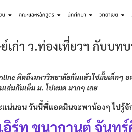
ียน
คณะและหลักสูตร
นักศึกษา
วิทยาเขต
ิษย์เก่า ว.ท่องเที่ยวฯ กับ
line คิดถึงมหาวิทยาลัยกันแล้วใช่มั้ยเด็กๆ อ
เดินเล่นกันเต็ม ม. ไปหมด มากๆ เลย
แน่นอน วันนี้พี่แอดมินจะพาน้องๆ ไปรู้จั
่เอิร์ท ชนากานต์ จันทร์ศ