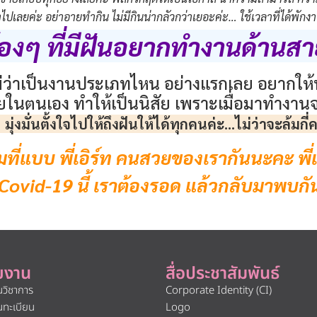
ปเลยค่ะ อย่าอายทำกิน ไม่มีกินน่ากลัวกว่าเยอะค่ะ… ใช้เวลาที่ได้พัก
้องๆ ที่มีฝันอยากทำงานด้านส
ม่ว่าเป็นงานประเภทไหน อย่างแรกเลย อยากใ
ในตนเอง ทำให้เป็นนิสัย เพราะเมื่อมาทำงานจริ
ๆ มุ่งมั่นตั้งใจไปให้ถึงฝันให้ได้ทุกคนค่ะ…ไม่ว่าจะล้มกี่ค
ต็มที่แบบ พี่เอิร์ท คนสวยของเรากันนะคะ พ
vid-19 นี้ เราต้องรอด แล้วกลับมาพบกันใหม
ยงาน
สื่อประชาสัมพันธ์
นวิชาการ
Corporate Identity (CI)
นทะเบียน
Logo