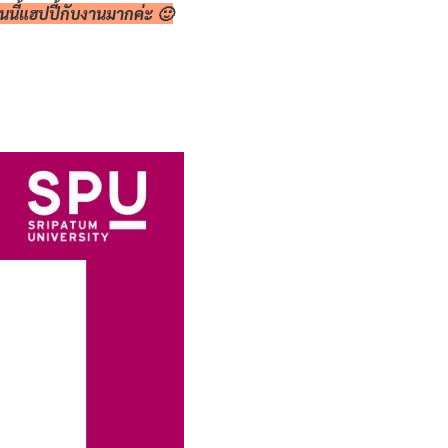
นนี้แฮปปี้กับงานมากค่ะ 🙂