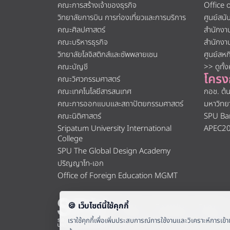
คณะการสร้างเจ้าของธุรกิจ
Office 
วิทยาลัยการบิน การท่องเที่ยวและการบริการ
ศูนย์สน
คณะศิลปศาสตร์
สำนักงา
คณะบริหารธุรกิจ
สำนักงา
วิทยาลัยโลจิสติกส์และซัพพลายเชน
ศูนย์สห
คณะบัญชี
>> ดูทั้
โครง
คณะวิศวกรรมศาสตร์
คณะเทคโนโลยีสารสนเทศ
กอช. ต้
คณะการออกแบบและสถาปัตยกรรมศาสตร์
มหาวิทย
คณะนิติศาสตร์
SPU Ba
Sripatum University International
APEC2
College
SPU The Global Design Academy
ปริญญาโท-เอก
Office of Foreign Education MGMT
About
|
Faculty
|
Story
|
มหาวิทยาลัยศรีปทุม 2410/2 ถ.พหลโยธ