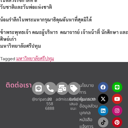
ในหลวงรัชกาลที่ ๙
วันชาติและวันพ่อแห่งชาติ
น้อมรำลึกในพระมหากรุณาธิคุณอันหาที่สุดมิได้
ข้าพระพุทธเจ้า คณะผู้บริหาร คณาจารย์ เจ้าหน้าที่ นักศึกษา และ
ศิษย์เก่า
มหาวิทยาลัยศรีปทุม
Tagged
มหาวิทยาลัยศรีปทุม
ติดต่อเรา
นโยบาย
การ
คุ้มครอง
@sripatum
02
admissions@spu.ac.th
รับข้อ
558
เสนอ
ข้อมูลส่วน
6888
แนะ​
บุคคล
หนังสือ
แจ้งการ