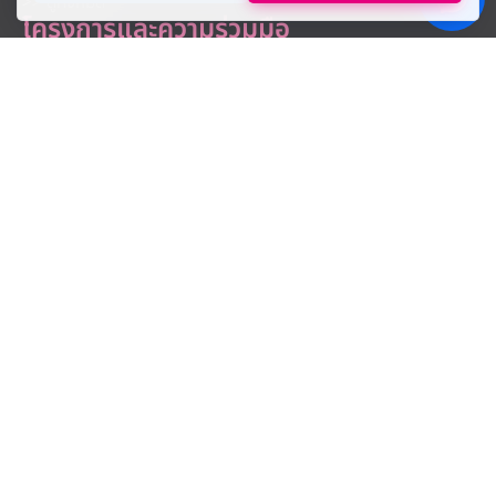
>> ดูทั้งหมด
โครงการและความร่วมมือ
กอช. ต้นกล้าการออม
มหาวิทยาลัยศรีปทุม
SPU Bangbua
APEC2022
สื่อประชาสัมพันธ์
Corporate Identity (CI)
Logo
Logo SPU Anniversary
E-Card
เพลงมหาวิทยาลัย
บุคลากร
E-Staff
Career
ข้อมูลมหาวิทยาลัย
การตรวจสอบผู้สำเร็จการศึกษา