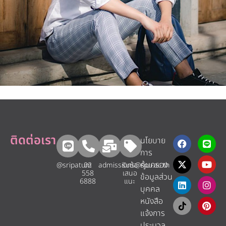
ติดต่อเรา
นโยบาย
การ
คุ้มครอง
@sripatum
02
admissions@spu.ac.th
รับข้อ
558
เสนอ
ข้อมูลส่วน
6888
แนะ​
บุคคล
หนังสือ
แจ้งการ
ประมวล