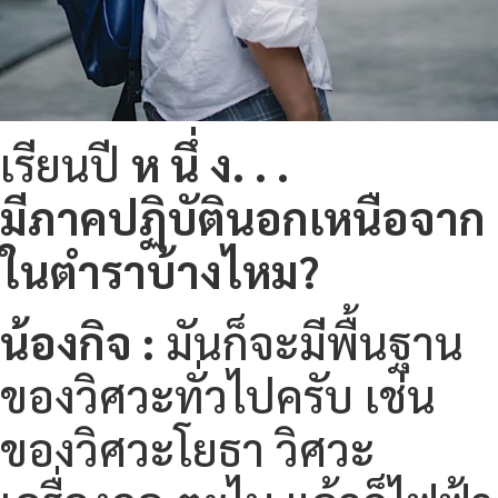
เรียนปี
ห นึ่ ง. . .
มีภาคปฏิบัตินอกเหนือจาก
ในตำราบ้างไหม?
น้องกิจ :
มันก็จะมีพื้นฐาน
ของวิศวะทั่วไปครับ เช่น
ของวิศวะโยธา วิศวะ