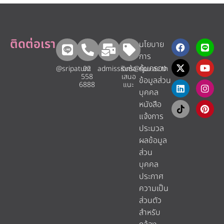
ติดต่อเรา
นโยบาย
การ
คุ้มครอง
@sripatum
02
admissions@spu.ac.th
รับข้อ
558
เสนอ
ข้อมูลส่วน
6888
แนะ​
บุคคล
หนังสือ
แจ้งการ
ประมวล
ผลข้อมูล
ส่วน
บุคคล
ประกาศ
ความเป็น
ส่วนตัว
สำหรับ