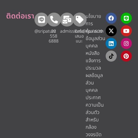
ติดต่อเรา
นโยบาย
การ
คุ้มครอง
@sripatum
02
admissions@spu.ac.th
รับข้อ
558
เสนอ
ข้อมูลส่วน
6888
แนะ​
บุคคล
หนังสือ
แจ้งการ
ประมวล
ผลข้อมูล
ส่วน
บุคคล
ประกาศ
ความเป็น
ส่วนตัว
สำหรับ
กล้อง
วงจรปิด