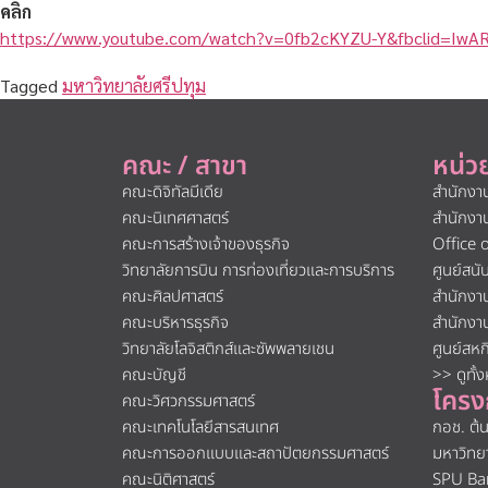
คลิก
https://www.youtube.com/watch?v=0fb2cKYZU-Y&fbclid=I
Tagged
มหาวิทยาลัยศรีปทุม
คณะ / สาขา
หน่ว
คณะดิจิทัลมีเดีย
สำนักงา
คณะนิเทศศาสตร์
สำนักงา
คณะการสร้างเจ้าของธุรกิจ
Office 
วิทยาลัยการบิน การท่องเที่ยวและการบริการ
ศูนย์สน
คณะศิลปศาสตร์
สำนักงา
คณะบริหารธุรกิจ
สำนักงา
วิทยาลัยโลจิสติกส์และซัพพลายเชน
ศูนย์สห
คณะบัญชี
>> ดูทั้
โครง
คณะวิศวกรรมศาสตร์
คณะเทคโนโลยีสารสนเทศ
กอช. ต้
คณะการออกแบบและสถาปัตยกรรมศาสตร์
มหาวิทย
คณะนิติศาสตร์
SPU Ba