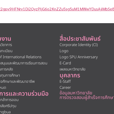
wAR2gpv9HFNrv1Di2QyzPljG6o2KnZZu5sg5uM1MWwYDusAjiMbSe
ยงาน
สื่อประชาสัมพันธ์
นวิชาการ
Corporate Identity (CI)
นทะเบียน
Logo
of International Relations
Logo SPU Anniversary
ับสนุนและพัฒนาการเรียนการสอน
E-Card
นการคลัง
เพลงมหาวิทยาลัย
บุคลากร
นทุนการศึกษา
กิจศึกษาและพัฒนาอาชีพ
E-Staff
งหมด
Career
การและความร่วมมือ
ข้อมูลมหาวิทยาลัย
การตรวจสอบผู้สำเร็จการศึกษ
นกล้าการออม
าลัยศรีปทุม
ngbua