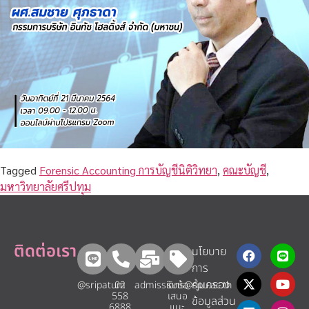
Tagged
Forensic Accounting การบัญชีนิติวิทยา
,
คณะบัญชี
,
มหาวิทยาลัยศรีปทุม
ติดต่อเรา
นโยบาย
การ
คุ้มครอง
@sripatum
02
admissions@spu.ac.th
รับข้อ
558
เสนอ
ข้อมูลส่วน
6888
แนะ​