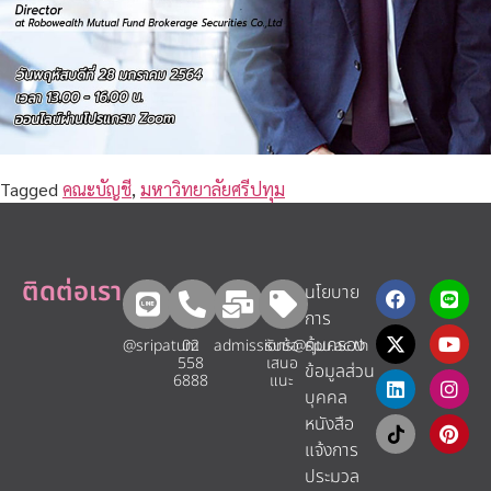
Tagged
คณะบัญชี
,
มหาวิทยาลัยศรีปทุม
ติดต่อเรา
นโยบาย
การ
คุ้มครอง
@sripatum
02
admissions@spu.ac.th
รับข้อ
558
เสนอ
ข้อมูลส่วน
6888
แนะ​
บุคคล
หนังสือ
แจ้งการ
ประมวล