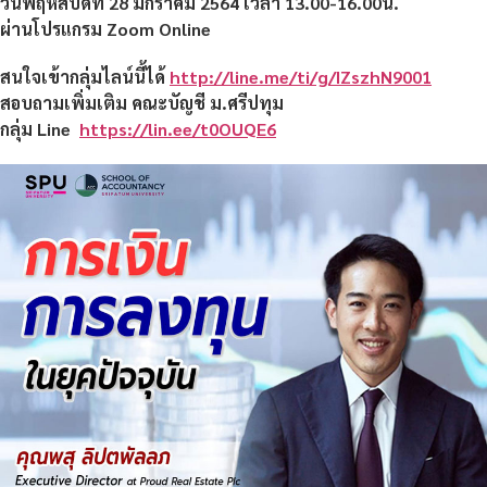
วันพฤหัสบดีที่ 28 มกราคม 2564 เวลา 13.00-16.00น.
ผ่านโปรแกรม
Zoom Online
สนใจเข้ากลุ่มไลน์นี้ได้
http://line.me/ti/g/IZszhN9001
สอบถามเพิ่มเติม คณะบัญชี ม.ศรีปทุม
กลุ่ม
Line
https://lin.ee/t0OUQE6