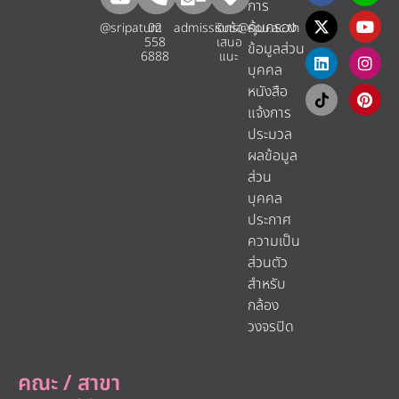
การ
คุ้มครอง
@sripatum
02
admissions@spu.ac.th
รับข้อ
558
เสนอ
ข้อมูลส่วน
6888
แนะ​
บุคคล
หนังสือ
แจ้งการ
ประมวล
ผลข้อมูล
ส่วน
บุคคล
ประกาศ
ความเป็น
ส่วนตัว
สำหรับ
กล้อง
วงจรปิด
คณะ / สาขา