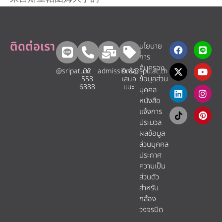
ติดต่อเรา
นโยบาย
การ
คุ้มครอง
@sripatum
02
admissions@spu.ac.th
รับข้อ
ข้อมูลส่วน
558
เสนอ
6888
แนะ​
บุคคล
หนังสือ
แจ้งการ
ประมวล
ผลข้อมูล
ส่วนบุคคล
ประกาศ
ความเป็น
ส่วนตัว
สำหรับ
กล้อง
วงจรปิด