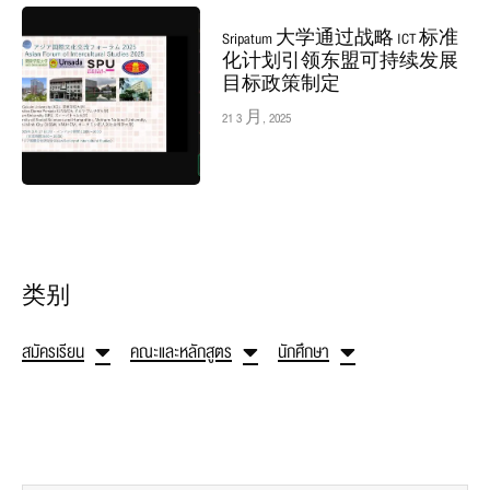
Sripatum 大学通过战略 ICT 标准
化计划引领东盟可持续发展
目标政策制定
21 3 月, 2025
类别
สมัครเรียน
คณะและหลักสูตร
นักศึกษา