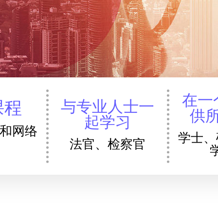
在一
与专业人士一
课程
供
起学习
和网络
学士、
。
法官、检察官