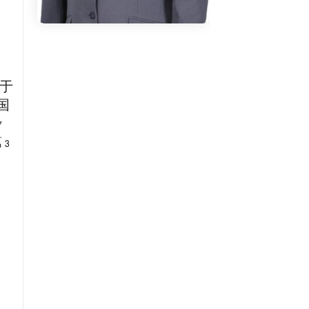
“基于
，国
7
 3