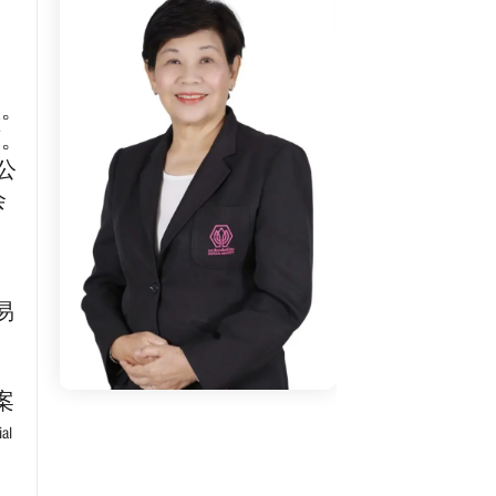
议。
 页。
售公
会
贸易
，
法案
l