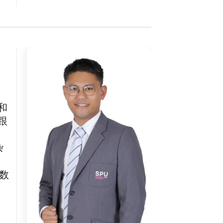
k 和
。跟
杂
在数