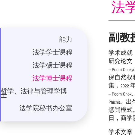
法
副教授P
能力
法学学士课程
学术成就
研究论文
法学硕士课程
– Poom Ch
保自然权
法学博士课程
集，2022 年
哲学、法律与管理学博
– Poom Chok、
士
Phich
法学院秘书办公室
惩罚模式。2
日，商学院
学术文章