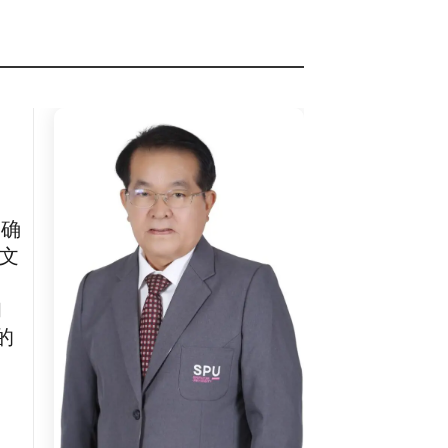
境中确
论文
。
和
的