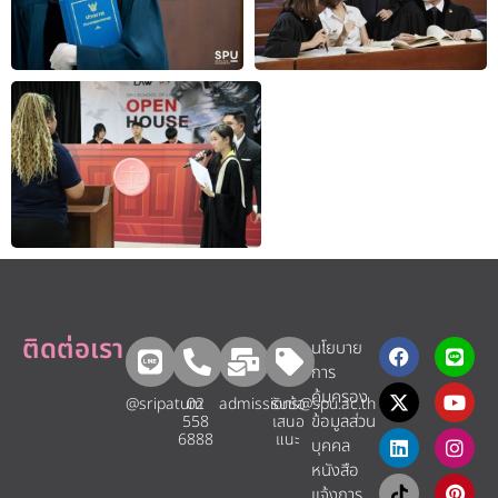
ติดต่อเรา
นโยบาย
การ
คุ้มครอง
@sripatum
02
admissions@spu.ac.th
รับข้อ
ข้อมูลส่วน
558
เสนอ
6888
แนะ​
บุคคล
หนังสือ
แจ้งการ