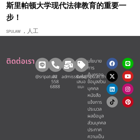
斯里帕顿大学现代法律教育的重要一
步！
SPULAW ，人工
ติดต่อเรา
นโยบาย
การ
คุ้มครอง
@sripatum
02
admissions@spu.ac.th
รับข้อ
ข้อมูลส่วน
558
เสนอ
6888
แนะ​
บุคคล
หนังสือ
แจ้งการ
ประมวล
ผลข้อมูล
ส่วนบุคคล
ประกาศ
ความเป็น