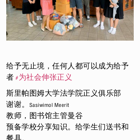
给予无止境，任何人都可以成为给予
者
#
为社会伸张正义
斯里帕图姆大学法学院正义俱乐部
谢谢。Sasiwimol Meerit
教师，图书馆主管曼谷
预备学校分享知识。给学生们送书和
餐具。