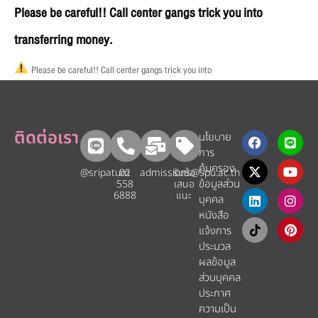
Please be careful!! Call center gangs trick you into
transferring money.
Please be careful!! Call center gangs trick you into
ติดต่อเรา
นโยบาย
การ
คุ้มครอง
@sripatum
02
admissions@spu.ac.th
รับข้อ
ข้อมูลส่วน
558
เสนอ
6888
แนะ​
บุคคล
หนังสือ
แจ้งการ
ประมวล
ผลข้อมูล
ส่วนบุคคล
ประกาศ
ความเป็น