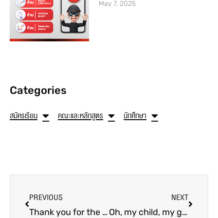
May 7, 2025
Categories
สมัครเรียน
คณะและหลักสูตร
นักศึกษา
PREVIOUS
NEXT
Thank you for the New Year gift 2020 from the President, Dr. Ratchaneeporn Phukyaphon, President of Sripathum University.
Oh, my child, my good child.