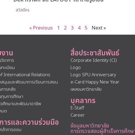
สวัสดีคร
« Previous
1
2
3
4
5
Next »
ยงาน
สื่อประชาสัมพันธ์
นวิชาการ
Corporate Identity (CI)
นทะเบียน
Logo
of International Relations
Logo SPU Anniversary
ับสนุนและพัฒนาการเรียนการสอน
e-Card Happy New Year
นการคลัง
เพลงมหาวิทยาลัย
นทุนการศึกษา
บุคลากร
กิจศึกษาและพัฒนาอาชีพ
E-Staff
งหมด
Career
การและความร่วมมือ
ข้อมูลมหาวิทยาลัย
นกล้าการออม
การตรวจสอบผู้สำเร็จการศึกษ