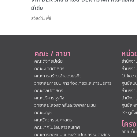
มีเดีย
สวัสดีค่ะ พี่ชื
คณะ / สาขา
หน่ว
คณะดิจิทัลมีเดีย
สำนักงา
คณะนิเทศศาสตร์
สำนักงา
คณะการสร้างเจ้าของธุรกิจ
Office 
วิทยาลัยการบิน การท่องเที่ยวและการบริการ
ศูนย์สน
คณะศิลปศาสตร์
สำนักงา
คณะบริหารธุรกิจ
สำนักงา
วิทยาลัยโลจิสติกส์และซัพพลายเชน
ศูนย์สห
คณะบัญชี
>> ดูทั้
คณะวิศวกรรมศาสตร์
โครง
คณะเทคโนโลยีสารสนเทศ
กอช. ต้
คณะการออกแบบและสถาปัตยกรรมศาสตร์