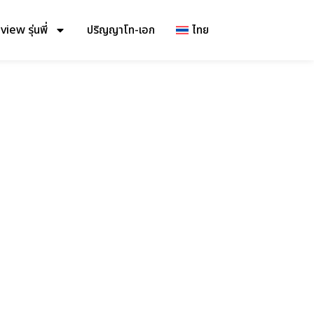
iew รุ่นพี่
ปริญญาโท-เอก
ไทย