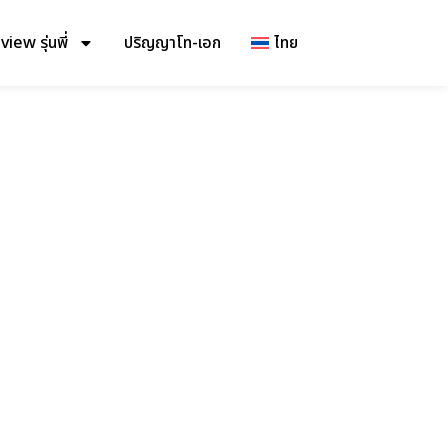
iew รุ่นพี่
ปริญญาโท-เอก
ไทย