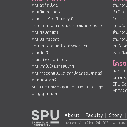
คณะดิจิทัลมีเดีย
สำนักงา
คณะนิเทศศาสตร์
สำนักงา
คณะการสร้างเจ้าของธุรกิจ
Office 
วิทยาลัยการบิน การท่องเที่ยวและการบริการ
ศูนย์สน
คณะศิลปศาสตร์
สำนักงา
คณะบริหารธุรกิจ
สำนักงา
วิทยาลัยโลจิสติกส์และซัพพลายเชน
ศูนย์สห
คณะบัญชี
>> ดูทั้
คณะวิศวกรรมศาสตร์
โครง
คณะเทคโนโลยีสารสนเทศ
กอช. ต้
คณะการออกแบบและสถาปัตยกรรมศาสตร์
มหาวิทย
คณะนิติศาสตร์
SPU Ba
Sripatum University International College
APEC2
ปริญญาโท-เอก
About
|
Faculty
|
Story
|
มหาวิทยาลัยศรีปทุม 2410/2 ถ.พหลโยธิ