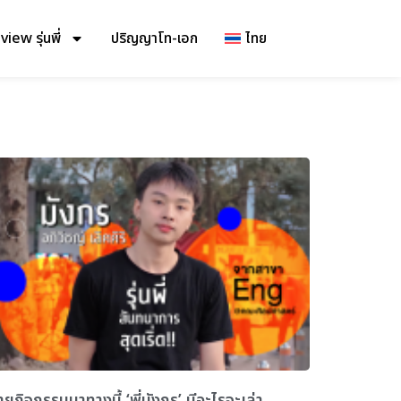
iew รุ่นพี่
ปริญญาโท-เอก
ไทย
ายกิจกรรมมาทางนี้ ‘พี่มังกร’ มีอะไรจะเล่า