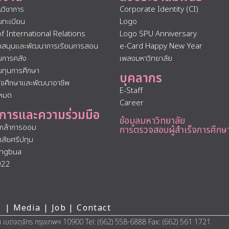
นวิชาการ
Corporate Identity (CI)
นทะเบียน
Logo
of International Relations
Logo SPU Anniversary
ับสนุนและพัฒนาการเรียนการสอน
e-Card Happy New Year
นการคลัง
เพลงมหาวิทยาลัย
นทุนการศึกษา
บุคลากร
กิจศึกษาและพัฒนาอาชีพ
E-Staff
งหมด
Career
การและความร่วมมือ
ข้อมูลมหาวิทยาลัย
นกล้าการออม
การตรวจสอบผู้สำเร็จการศึกษ
าลัยศรีปทุม
ngbua
022
 |
Media
|
Job
|
Contact
น เขตจตุจักร กรุงเทพฯ 10900 Tel: (662) 558-6888 Fax: (662) 561 1721