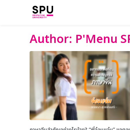
Author:
P'Menu S
ภาษาจีนสำคัญอย่างไรบ้าง? “พี่จ๋อมแจ๋ม” ขอตอ