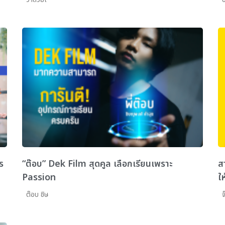
ร
“ต๊อบ” Dek Film สุดคูล เลือกเรียนเพราะ
ส
Passion
ให
ต๊อบ ชิษ
จ๊