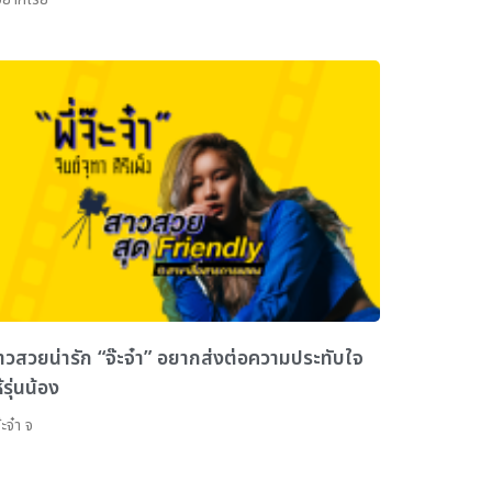
าวสวยน่ารัก “จ๊ะจ๋า” อยากส่งต่อความประทับใจ
้รุ่นน้อง
ะจ๋า จ