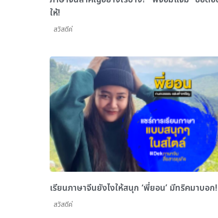
ให้!
สวัสดีค่
เรียนภาษาจีนยังไงให้สนุก ‘พี่ยอน’ มีทริคมาบอก!
สวัสดีค่