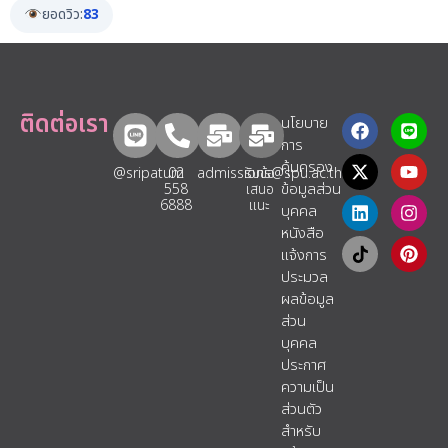
ยอดวิว:
83
ติดต่อเรา
นโยบาย
การ
คุ้มครอง
@sripatum
02
admissions@spu.ac.th
รับข้อ
ข้อมูลส่วน
558
เสนอ
6888
แนะ​
บุคคล
หนังสือ
แจ้งการ
ประมวล
ผลข้อมูล
ส่วน
บุคคล
ประกาศ
ความเป็น
ส่วนตัว
สำหรับ