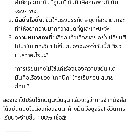
สำคัญจะเท่ากับ “ศูนย์” ทันที เลือกเฉพาะที่เน้น
จริงๆ พอ!
มือนิ่งใจนิ่ง:
ขีดให้ตรงบรรทัด สมุดที่สะอาดตาจะ
ทำให้อยากอ่านมากกว่าสมุดที่ดูเละเทะนะจ๊ะ
ความหมายคงที่:
เลือกแล้วเลือกเลย อย่าเปลี่ยนสี
ไปมาในแต่ละวิชา ไม่งั้นสมองจะงงว่าวันนี้สีเขียว
แปลว่าอะไรนะ?
“การเรียนเก่งไม่ใช่แค่เรื่องของความขยัน แต่
มันคือเรื่องของ ‘เทคนิค’ ใครเริ่มก่อน สบาย
ก่อน!”
ลองเอาไปปรับใช้กันดูนะวัยรุ่น แล้วจะรู้ว่าการจำหนังสือ
ได้แม่นแบบไม่ต้องท่องจนตาค้างมันมีอยู่จริง! ชีวิตการ
เรียนจะง่ายขึ้น 100% เชื่อสิ!