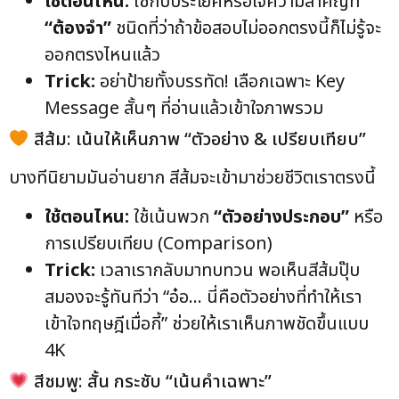
ใช้ตอนไหน:
ใช้กับประโยคหรือใจความสำคัญที่
“ต้องจำ”
ชนิดที่ว่าถ้าข้อสอบไม่ออกตรงนี้ก็ไม่รู้จะ
ออกตรงไหนแล้ว
Trick:
อย่าป้ายทั้งบรรทัด! เลือกเฉพาะ Key
Message สั้นๆ ที่อ่านแล้วเข้าใจภาพรวม
สีส้ม: เน้นให้เห็นภาพ “ตัวอย่าง & เปรียบเทียบ”
บางทีนิยามมันอ่านยาก สีส้มจะเข้ามาช่วยชีวิตเราตรงนี้
ใช้ตอนไหน:
ใช้เน้นพวก
“ตัวอย่างประกอบ”
หรือ
การเปรียบเทียบ (Comparison)
Trick:
เวลาเรากลับมาทบทวน พอเห็นสีส้มปุ๊บ
สมองจะรู้ทันทีว่า “อ๋อ… นี่คือตัวอย่างที่ทำให้เรา
เข้าใจทฤษฎีเมื่อกี้” ช่วยให้เราเห็นภาพชัดขึ้นแบบ
4K
สีชมพู: สั้น กระชับ “เน้นคำเฉพาะ”