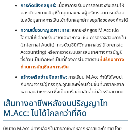
การคิดเชิงกลยุทธ์:
เนื้อหาการเรียนการสอนจะส่งเสริมให้
มองตัวเลขทางบัญชีในมุมมองของผู้บริหาร สามารถเชื่อม
โยงข้อมูลทางการเงินเข้ากับกลยุทธ์ทางธุรกิจขององค์กรได้
ความเชี่ยวชาญเฉพาะทาง:
หลายหลักสูตร M.Acc เปิด
โอกาสให้เลือกเรียนวิชาเฉพาะทาง เช่น การตรวจสอบภายใน
(Internal Audit), การบัญชีนิติวิทยาศาสตร์ (Forensic
Accounting) หรือการวางระบบสารสนเทศทางการบัญชี
ซึ่งล้วนเป็นทักษะที่เป็นที่ต้องการในสายงาน
ที่ปรึกษาทาง
ด้านการบัญชีและการเงิน
สร้างเครือข่ายมืออาชีพ:
การเรียน M.Acc ทำให้ได้พบปะ
กับคณาจารย์ผู้ทรงคุณวุฒิและเพื่อนร่วมชั้นที่มาจากหลาก
หลายอุตสาหกรรม ซึ่งเป็นเครือข่ายอันล้ำค่าสำหรับอนาคต
เส้นทางอาชีพหลังจบปริญญาโท
M.Acc: ไปได้ไกลกว่าที่คิด
บัณฑิต M.Acc มีทางเลือกในสายอาชีพที่หลากหลายและท้าทาย โดย