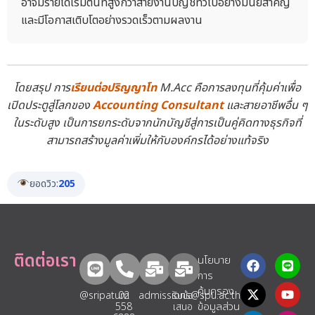
อาจมีรายได้เริ่มต้นที่สูงกว่าสายงานบัญชีทั่วไปอย่างมีนัยสำคัญ
และมีโอกาสเติบโตอย่างรวดเร็วตามผลงาน
โดยสรุป การ
เรียนต่อ
ปริญญาโท
M.Acc คือการลงทุนที่คุ้มค่าเพื่อ
เปิดประตูสู่โลกของ
Accounting Consultant
และสายอาชีพอื่น ๆ
ในระดับสูง เป็นการยกระดับจากนักบัญชีสู่การเป็นคู่คิดทางธุรกิจที่
สามารถสร้างมูลค่าเพิ่มให้กับองค์กรได้อย่างแท้จริง
ยอดวิว:
205
ติดต่อเรา
นโยบาย
การ
คุ้มครอง
@sripatum
02
admissions@spu.ac.th
รับข้อ
ข้อมูลส่วน
558
เสนอ