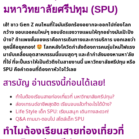
มหาวิทยาลัยศรีปทุม (SPU)
เฮ้! ชาว Gen Z คนไหนที่ใจมันเรียกร้องอยากจะออกไปท่องโลก
กว้าง ชอบเจอคนใหม่ๆ ชอบจัดแจงวางแผนให้ทุกอย่างมันเป๊ะปัง
บ้าง? ถ้าแพชชั่นของเราคือการเดินทางและการบริการ บอกเลยว่า
ยุคนี้คือยุคทอง!
โลกหลังโควิดกำลังต้องการคนรุ่นใหม่ไฟแรง
มาขับเคลื่อนอุตสาหกรรมนี้แบบสุดๆ และถ้ากำลังมองหามหา’ลัย
ที่ใช่ ที่จะปั้นเราให้เป็นตัวตึงในสายงานนี้
มหาวิทยาลัยศรีปทุม
หรือ
SPU คือคำตอบที่ต้องกาหัวใจไว้เลย
สารบัญ อ่านตรงนี้ก่อนได้เลย!
ทำไมต้องเรียนสายท่องเที่ยวที่ มหาวิทยาลัยศรีปทุม?
ส่องเทรนด์อาชีพสุดฮิต เรียนจบแล้วทำอะไรได้บ้าง?
Life Style เด็ก SPU: เรียนสนุก เดินทางสะดวก!
Q&A ถามมา-ตอบไป สไตล์เด็ก SPU
ทำไมต้องเรียนสายท่องเที่ยวที่