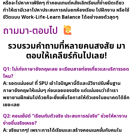
หรือจะไปหาคาเฟ่ชิคๆ ทำคอนเทนต์หลังเลิกเรียนก็ง่ายนิดเดียว
ทำให้เรามีเวลาไปหาประสบการณ์นอกห้องเรียน ไปฝึกงาน หรือใช้
ชีวิตแบบ Work-Life-Learn Balance ได้อย่างลงตัวสุดๆ
ถามมา-ตอบไป
รวบรวมคำถามที่หลายคนสงสัย มา
ตอบให้เคลียร์กันไปเลย!
Q1: ไม่เก่งภาษาอังกฤษเลย จะเรียนสายท่องเที่ยวและบริการรอด
ไหม?
A: รอดแน่นอน! ที่ SPU เข้าใจปัญหานี้ดีและมีวิชาปรับพื้นฐาน
ภาษาอังกฤษให้แน่นๆ ก่อนเจอของจริง แต่แน่นอนว่าถ้าเรา
พยายามฝึกฝนไปด้วยก็จะยิ่งเพิ่มโอกาสให้ตัวเองในอนาคตได้อีก
เยอะเลย
Q2: คอนเซ็ปต์ “เรียนกับตัวจริง ประสบการณ์จริง” ช่วยให้หางาน
ง่ายขึ้นจริงเหรอ?
A: จริงมากๆ! เพราะการได้เรียนและสร้างคอนเนคชั่นกับคนใน