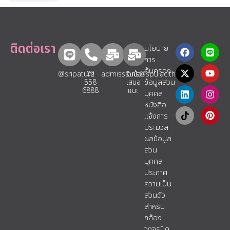
ติดต่อเรา
นโยบาย
การ
คุ้มครอง
@sripatum
02
admissions@spu.ac.th
รับข้อ
ข้อมูลส่วน
558
เสนอ
6888
แนะ​
บุคคล
หนังสือ
แจ้งการ
ประมวล
ผลข้อมูล
ส่วน
บุคคล
ประกาศ
ความเป็น
ส่วนตัว
สำหรับ
กล้อง
วงจรปิด