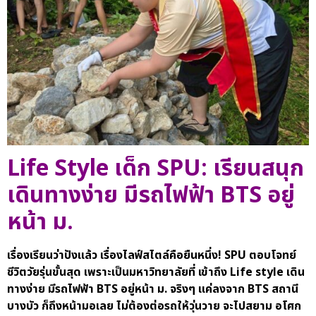
Life Style เด็ก SPU: เรียนสนุก
เดินทางง่าย มีรถไฟฟ้า BTS อยู่
หน้า ม.
เรื่องเรียนว่าปังแล้ว เรื่องไลฟ์สไตล์คือยืนหนึ่ง! SPU ตอบโจทย์
ชีวิตวัยรุ่นขั้นสุด เพราะเป็นมหาวิทยาลัยที่ เข้าถึง Life style เดิน
ทางง่าย มีรถไฟฟ้า BTS อยู่หน้า ม. จริงๆ แค่ลงจาก
BTS สถานี
บางบัว
ก็ถึงหน้ามอเลย ไม่ต้องต่อรถให้วุ่นวาย จะไปสยาม อโศก