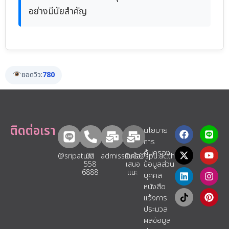
อย่างมีนัยสำคัญ
ยอดวิว:
780
ติดต่อเรา
นโยบาย
การ
คุ้มครอง
@sripatum
02
admissions@spu.ac.th
รับข้อ
ข้อมูลส่วน
558
เสนอ
6888
แนะ​
บุคคล
หนังสือ
แจ้งการ
ประมวล
ผลข้อมูล