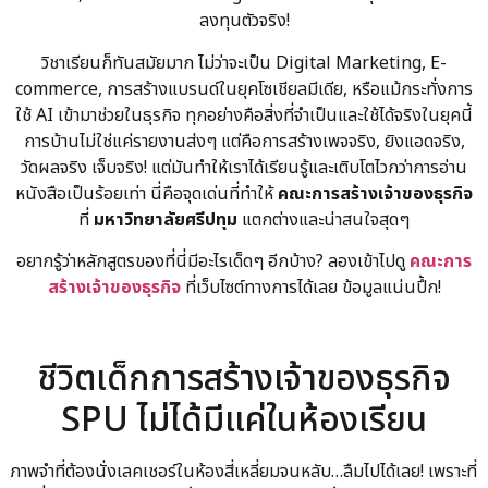
ลงทุนตัวจริง!
วิชาเรียนก็ทันสมัยมาก ไม่ว่าจะเป็น Digital Marketing, E-
commerce, การสร้างแบรนด์ในยุคโซเชียลมีเดีย, หรือแม้กระทั่งการ
ใช้ AI เข้ามาช่วยในธุรกิจ ทุกอย่างคือสิ่งที่จำเป็นและใช้ได้จริงในยุคนี้
การบ้านไม่ใช่แค่รายงานส่งๆ แต่คือการสร้างเพจจริง, ยิงแอดจริง,
วัดผลจริง เจ็บจริง! แต่มันทำให้เราได้เรียนรู้และเติบโตไวกว่าการอ่าน
หนังสือเป็นร้อยเท่า นี่คือจุดเด่นที่ทำให้
คณะการสร้างเจ้าของธุรกิจ
ที่
มหาวิทยาลัยศรีปทุม
แตกต่างและน่าสนใจสุดๆ
อยากรู้ว่าหลักสูตรของที่นี่มีอะไรเด็ดๆ อีกบ้าง? ลองเข้าไปดู
คณะการ
สร้างเจ้าของธุรกิจ
ที่เว็บไซต์ทางการได้เลย ข้อมูลแน่นปึ้ก!
ชีวิตเด็กการสร้างเจ้าของธุรกิจ
SPU ไม่ได้มีแค่ในห้องเรียน
ภาพจำที่ต้องนั่งเลคเชอร์ในห้องสี่เหลี่ยมจนหลับ…ลืมไปได้เลย! เพราะที่