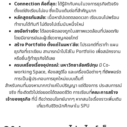
Connection คือที่สุด:
ได้รู้จักกับคนในวงการธุรกิจตัวจริง
ตั้งแต่ยังเรียนไม่จบ ซึ่งเป็นแต้มต่อที่สำคัญมาก
หลักสูตรทันสมัย:
เนื้อหาอัปเดตตลอดเวลา เรียนจบไปพร้อม
ทำงานได้ทันที ไม่ต้องไปเริ่มนับหนึ่งใหม่
ลงมือทำจริง:
ได้ลองผิดลองถูกในสภาพแวดล้อมที่ปลอดภัย
โดยมีอาจารย์และผู้เชี่ยวชาญคอยไกด์
สร้าง Portfolio ตั้งแต่ในมหา’ลัย:
โปรเจกต์ที่เราทำ แผน
ธุรกิจที่เราเขียน สามารถนำไปใส่ใน Portfolio เพื่อสมัครงาน
หรือยื่นกู้ทำธุรกิจได้เลย
ครบเครื่องเรื่องอุปกรณ์:
มหาวิทยาลัยศรีปทุม
มี Co-
working Space, ห้องสตูดิโอ และเครื่องมือต่างๆ ที่ซัพพอร์ต
การเป็นผู้ประกอบการยุคใหม่แบบเต็มที่
สำหรับคนที่มองหามากกว่าแค่ใบปริญญา แต่ต้องการ
ประสบการณ์
จริง
ที่จะติดตัวไปต่อยอดได้ตลอดชีวิต การเรียนที่
คณะการสร้าง
เจ้าของธุรกิจ
ที่นี่ ถือว่าตอบโจทย์มากๆ หากสนใจเรื่องราวเพิ่มเติม
เกี่ยวกับชีวิตนักศึกษาใน SPU