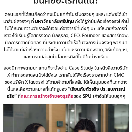
มันคืออะไรกันแน่?
ตอนแรกที่ได้ยินก็คิดว่าคงเป็นแค่คำโปรโมตสวยๆ แหละ แต่พอได้เข้า
มาสัมผัสจริงๆ ที่
มหาวิทยาลัยศรีปทุม
ถึงได้รู้ว่ามันคือเรื่องจริง! คำนี้
ไม่ได้หมายความว่าเราจะได้เจอแค่อาจารย์ที่เก่งๆ นะ แต่หมายถึงการที่
เราจะได้เรียนรู้โดยตรงจาก
นักธุรกิจ, CEO, Founder ของสตาร์ทอัพ,
นักการตลาดมือทอง
ที่ประสบความสำเร็จในวงการนั้นจริงๆ พวกเขา
ไม่ได้มาแค่เล่าเรื่องความสำเร็จ แต่มาแชร์ความผิดพลาด, วิธีแก้ปัญหา,
และเทรนด์ล่าสุดในโลกธุรกิจที่ไม่มีในตำราเรียน
ลองนึกภาพตามนะ แทนที่จะนั่งอ่าน Case Study ในหนังสือว่าบริษัท
X ทำการตลาดจนปังได้ยังไง เรากลับได้ฟังเรื่องราวจากปาก CMO
ของบริษัท X โดยตรง! ได้ถามคำถามที่สงสัย ได้เห็นมุมมองที่แตกต่าง
นี่แหละคือความหมายที่แท้ทรูของ
“เรียนกับตัวจริง ประสบการณ์
จริง”
ที่
คณะการสร้างเจ้าของธุรกิจ
ของ
SPU
เค้าจัดให้แบบจุกๆ