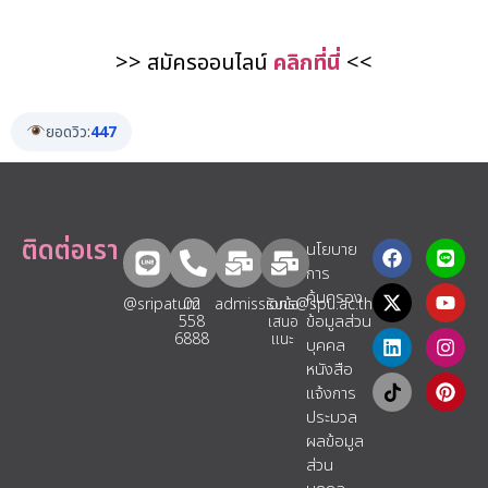
>> สมัครออนไลน์
คลิกที่นี่
<<
ยอดวิว:
447
ติดต่อเรา
นโยบาย
การ
คุ้มครอง
@sripatum
02
admissions@spu.ac.th
รับข้อ
ข้อมูลส่วน
558
เสนอ
6888
แนะ​
บุคคล
หนังสือ
แจ้งการ
ประมวล
ผลข้อมูล
ส่วน