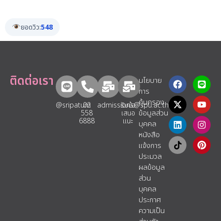
ยอดวิว:
548
ติดต่อเรา
นโยบาย
การ
คุ้มครอง
@sripatum
02
admissions@spu.ac.th
รับข้อ
ข้อมูลส่วน
558
เสนอ
6888
แนะ​
บุคคล
หนังสือ
แจ้งการ
ประมวล
ผลข้อมูล
ส่วน
บุคคล
ประกาศ
ความเป็น