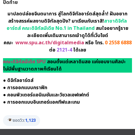
ปิดท้าย
มาปลดปล่อยจินตนาการ สู่โลกดิจิทัลอาร์ตส์สุดล้ำ! ฝันอยาก
สร้างสรรค์ผลงานดิจิทัลสุดปัง? มาเรียนกับเราสิ!
สาขาดิจิทัล
อาร์ตส์ คณะดิจิทัลมีเดีย No.1 in Thailand
สนใจอยากรู้ราย
ละเอียดเพิ่มเติมสามารถเข้าดูได้ที่เว็บไซต์
คณะ
www.spu.ac.th/digitalmedia
หรือ โทร.
0 2558 6888
ต่อ
2121-4
ได้เลย
คณะดิจิทัลมีเดีย SPU
สอนตั้งแต่เหลาดินสอ แค่ชอบงานศิลปะ
ไม่มีพื้นฐานวาดภาพก็เรียนได้
● ดิจิทัลอาร์ตส์
● การออกแบบกราฟิก
● คอมพิวเตอร์แอนิเมชันและวิชวลเอฟเฟกต์
● การออกแบบอินเทอร์แอคทีฟและเกม
ยอดวิว:
1,123