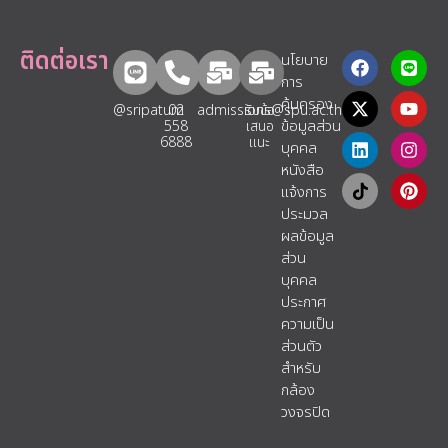
ติดต่อเรา
นโยบาย
การ
คุ้มครอง
@sripatum
02
admissions@spu.ac.th
รับข้อ
ข้อมูลส่วน
558
เสนอ
6888
แนะ​
บุคคล
หนังสือ
แจ้งการ
ประมวล
ผลข้อมูล
ส่วน
บุคคล
ประกาศ
ความเป็น
ส่วนตัว
สำหรับ
กล้อง
วงจรปิด