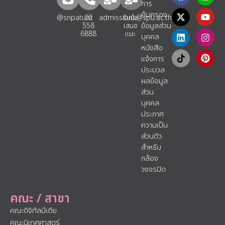
การ
คุ้มครอง
@sripatum
02
admissions@spu.ac.th
รับข้อ
ข้อมูลส่วน
558
เสนอ
6888
แนะ​
บุคคล
หนังสือ
แจ้งการ
ประมวล
ผลข้อมูล
ส่วน
บุคคล
ประกาศ
ความเป็น
ส่วนตัว
สำหรับ
กล้อง
วงจรปิด
คณะ / สาขา
คณะดิจิทัลมีเดีย
คณะนิเทศศาสตร์