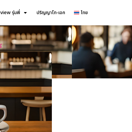
iew รุ่นพี่
ปริญญาโท-เอก
ไทย
์