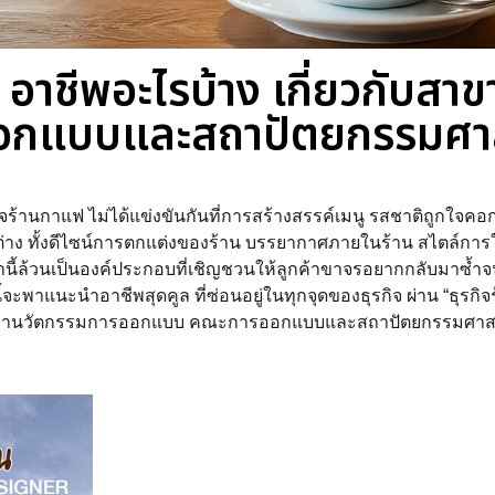
ฟ อาชีพอะไรบ้าง เกี่ยวกับส
กแบบและสถาปัตยกรรมศา
กิจร้านกาแฟ ไม่ได้แข่งขันกันที่การสร้างสรรค์เมนู รสชาติถูกใจคอ
่าง ทั้งดีไซน์การตกแต่งของร้าน บรรยากาศภายในร้าน สไตล์การให้บ
่านี้ล้วนเป็นองค์ประกอบที่เชิญชวนให้ลูกค้าขาจรอยากกลับมาซ้ำ
จะพาแนะนำอาชีพสุดคูล ที่ซ่อนอยู่ในทุกจุดของธุรกิจ ผ่าน “ธุรกิ
านวัตกรรมการออกแบบ คณะการออกแบบและสถาปัตยกรรมศาส