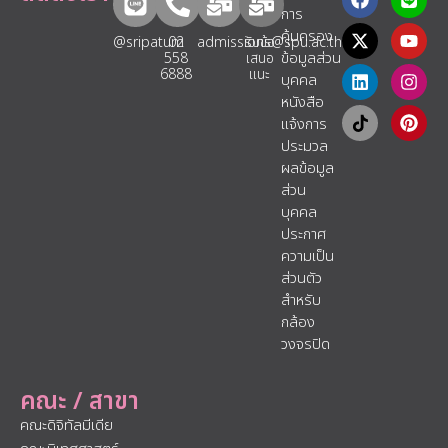
การ
คุ้มครอง
@sripatum
02
admissions@spu.ac.th
รับข้อ
ข้อมูลส่วน
558
เสนอ
6888
แนะ​
บุคคล
หนังสือ
แจ้งการ
ประมวล
ผลข้อมูล
ส่วน
บุคคล
ประกาศ
ความเป็น
ส่วนตัว
สำหรับ
กล้อง
วงจรปิด
คณะ / สาขา
คณะดิจิทัลมีเดีย