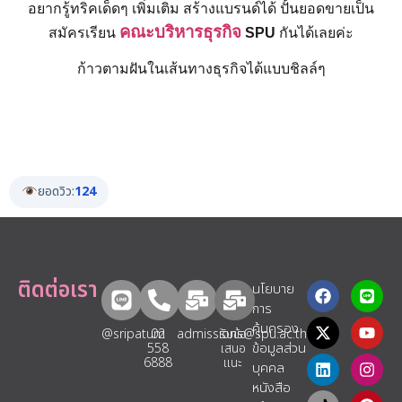
อยากรู้ทริคเด็ดๆ เพิ่มเติม สร้างแบรนด์ได้ ปั้นยอดขายเป็น
คณะบริหารธุรกิจ
สมัครเรียน
SPU
กันได้เลยค่ะ
ก้าวตามฝันในเส้นทางธุรกิจได้แบบชิลล์ๆ
ยอดวิว:
124
ติดต่อเรา
นโยบาย
การ
คุ้มครอง
@sripatum
02
admissions@spu.ac.th
รับข้อ
ข้อมูลส่วน
558
เสนอ
6888
แนะ​
บุคคล
หนังสือ