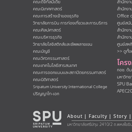
คณะดิจิทัลมีเดีย
สำนักงา
คณะนิเทศศาสตร์
สำนักงา
คณะการสร้างเจ้าของธุรกิจ
Office 
วิทยาลัยการบิน การท่องเที่ยวและการบริการ
ศูนย์สน
คณะศิลปศาสตร์
สำนักงา
คณะบริหารธุรกิจ
สำนักงา
วิทยาลัยโลจิสติกส์และซัพพลายเชน
ศูนย์สห
คณะบัญชี
>> ดูทั้
คณะวิศวกรรมศาสตร์
โครง
คณะเทคโนโลยีสารสนเทศ
กอช. ต้
คณะการออกแบบและสถาปัตยกรรมศาสตร์
มหาวิทย
คณะนิติศาสตร์
SPU Ba
Sripatum University International College
APEC2
ปริญญาโท-เอก
About
|
Faculty
|
Story
|
มหาวิทยาลัยศรีปทุม 2410/2 ถ.พหลโยธิ