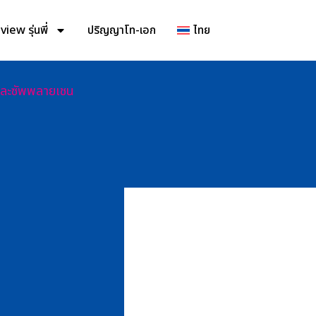
iew รุ่นพี่
ปริญญาโท-เอก
ไทย
์และซัพพลายเชน