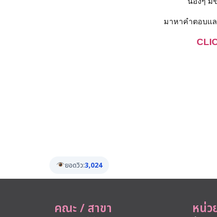
น้องๆ ม
มาหาคำตอบและต่
CLI
ยอดวิว:
3,024
คณะ / สาขา
หน่ว