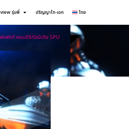
iew รุ่นพี่
ปริญญาโท-เอก
ไทย
เอฟเฟกต์ คณะดิจิทัลมีเดีย SPU