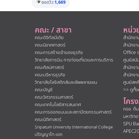
ยอดวิว:
1,669
คณะ / สาขา
หน่ว
คณะดิจิทัลมีเดีย
สำนักงา
คณะนิเทศศาสตร์
สำนักงา
คณะการสร้างเจ้าของธุรกิจ
Office 
วิทยาลัยการบิน การท่องเที่ยวและการบริการ
ศูนย์สน
คณะศิลปศาสตร์
สำนักงา
คณะบริหารธุรกิจ
สำนักงา
วิทยาลัยโลจิสติกส์และซัพพลายเชน
ศูนย์สห
คณะบัญชี
>> ดูทั้
คณะวิศวกรรมศาสตร์
โครง
คณะเทคโนโลยีสารสนเทศ
กอช. ต้
คณะการออกแบบและสถาปัตยกรรมศาสตร์
มหาวิทย
คณะนิติศาสตร์
SPU Ba
Sripatum University International College
APEC2
ปริญญาโท-เอก