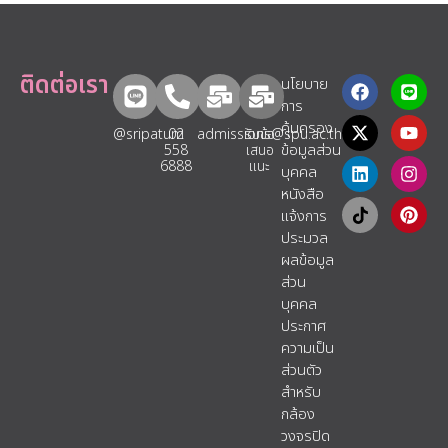
ติดต่อเรา
นโยบาย
การ
คุ้มครอง
@sripatum
02
admissions@spu.ac.th
รับข้อ
ข้อมูลส่วน
558
เสนอ
6888
แนะ​
บุคคล
หนังสือ
แจ้งการ
ประมวล
ผลข้อมูล
ส่วน
บุคคล
ประกาศ
ความเป็น
ส่วนตัว
สำหรับ
กล้อง
วงจรปิด