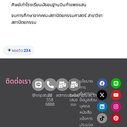
ศิษย์เก่าโรงเรียนมัธยมฐานบินกำแพงแสน
จบการศึกษาจากคณะสถาปัตยกรรมศาสตร์ สาขาวิชา
สถาปัตยกรรม
ยอดวิว:
234
ติดต่อเรา
นโยบาย
การ
คุ้มครอง
@sripatum
02
admissions@spu.ac.th
รับข้อ
ข้อมูลส่วน
558
เสนอ
6888
แนะ​
บุคคล
หนังสือ
แจ้งการ
ประมวล