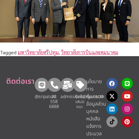
Tagged
มหาวิทยาลัยศรีปทุม
,
วิทยาลัยการบินและคมนาคม
ติดต่อเรา
นโยบาย
การ
คุ้มครอง
@sripatum
02
admissions@spu.ac.th
รับข้อ
558
เสนอ
ข้อมูลส่วน
6888
แนะ​
บุคคล
หนังสือ
แจ้งการ
ประมวล