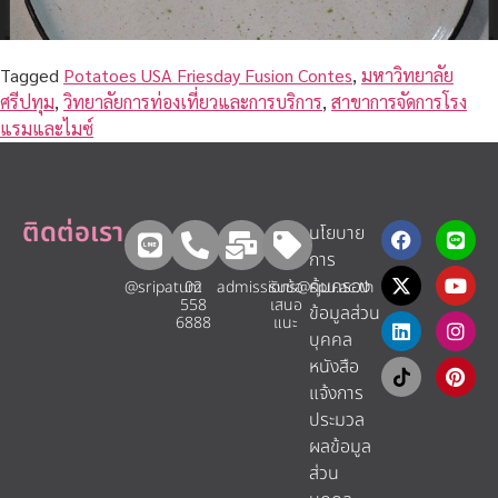
Tagged
Potatoes USA Friesday Fusion Contes
,
มหาวิทยาลัย
ศรีปทุม
,
วิทยาลัยการท่องเที่ยวและการบริการ
,
สาขาการจัดการโรง
แรมและไมซ์
ติดต่อเรา
นโยบาย
การ
คุ้มครอง
@sripatum
02
admissions@spu.ac.th
รับข้อ
558
เสนอ
ข้อมูลส่วน
6888
แนะ​
บุคคล
หนังสือ
แจ้งการ
ประมวล
ผลข้อมูล
ส่วน