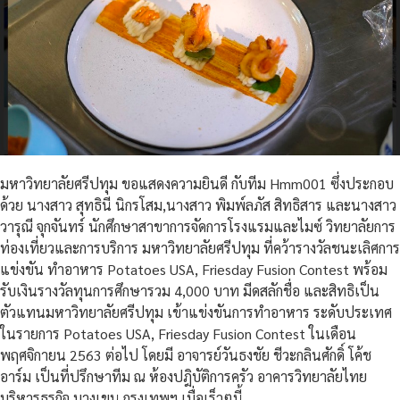
มหาวิทยาลัยศรีปทุม ขอแสดงความยินดี กับทีม Hmm001 ซึ่งประกอบ
ด้วย นางสาว สุทธินี นิกรโสม,นางสาว พิมพ์ลภัส สิทธิสาร และนางสาว
วารุณี จุกจันทร์ นักศึกษาสาขาการจัดการโรงแรมและไมซ์ วิทยาลัยการ
ท่องเที่ยวและการบริการ มหาวิทยาลัยศรีปทุม ที่คว้ารางวัลชนะเลิศการ
แข่งขัน ทำอาหาร Potatoes USA, Friesday Fusion Contest พร้อม
รับเงินรางวัลทุนการศึกษารวม 4,000 บาท มีดสลักชื่อ และสิทธิเป็น
ตัวแทนมหาวิทยาลัยศรีปทุม เข้าแข่งขันการทำอาหาร ระดับประเทศ
ในรายการ Potatoes USA, Friesday Fusion Contest ในเดือน
พฤศจิกายน 2563 ต่อไป โดยมี อาจารย์วันธงชัย ชีวะกลินศักดิ์ โค้ช
อาร์ม เป็นที่ปรึกษาทีม ณ ห้องปฎิบัติการครัว อาคารวิทยาลัยไทย
บริหารธุรกิจ บางเขน กรุงเทพฯ เมื่อเร็วๆนี้