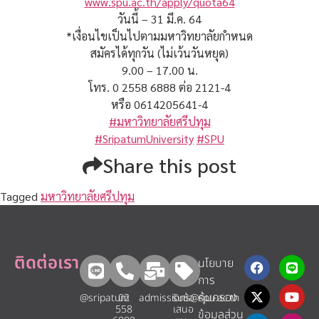
www.spu.ac.th/apply/quota64
วันนี้ – 31 มี.ค. 64
*เงื่อนไขเป็นไปตามมหาวิทยาลัยกำหนด
สมัครได้ทุกวัน (ไม่เว้นวันหยุด)
9.00 – 17.00 น.
โทร. 0 2558 6888 ต่อ 2121-4
หรือ 0614205641-4
#มหาวิทยาลัยศรีปทุม
#SripatumUniversity
#SPU
Share this post
Tagged
มหาวิทยาลัยศรีปทุม
ติดต่อเรา
นโยบาย
การ
คุ้มครอง
@sripatum
02
admissions@spu.ac.th
รับข้อ
558
เสนอ
ข้อมูลส่วน