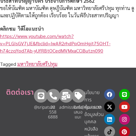
ประสาทปริญญาบัตร ประจำปีการศึกษา 2562
ขอให้บัณฑิต มหาบัณฑิต ดุษฎีบัณฑิต มหาวิทยาลัยศรีปทุม ทุกท่าน ดู
และปฏิบัติตามให้ถูกต้อง เรียบร้อย ในวันพิธีประสาทปริญญา
คลิกชม วิดีโอแนะนำ
https://www.youtube.com/watch?
v=PLGIsGV7jJE&fbclid=IwAR2rhdPpOmHgjt75OHT-
h74czqYpd7Ab-yUfRBtOCedMVMxaCCiButzn090
Tagged
มหาวิทยาลัยศรีปทุม
ติดต่อเรา
นโยบาย
การ
คุ้มครอง
@sripatum
02
admissions@spu.ac.th
รับข้อ
558
เสนอ
ข้อมูลส่วน
6888
แนะ​
บุคคล
หนังสือ