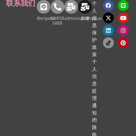
联系我们
个
人
信
@sripatum
02 558
admissions@spu.ac.th
反馈
6888
息
保
护
政
策
个
人
信
息
处
理
通
知
闭
路
电