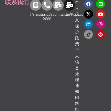
联系我们
个
人
信
@sripatum
02 558
admissions@spu.ac.th
反馈
6888
息
保
护
政
策
个
人
信
息
处
理
通
知
闭
路
电