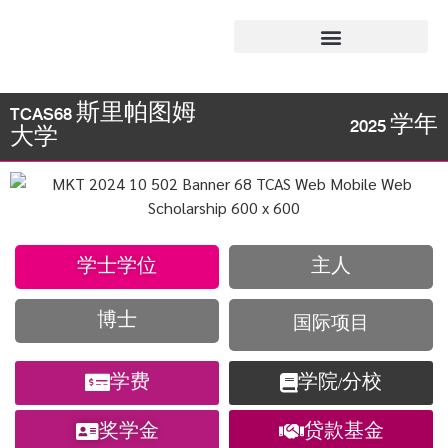
TCAS68 斯里帕图姆
2025 学年
大学
学士学位
主人
博士
国际项目
学费
学院/分校
奖学金
贷款基金