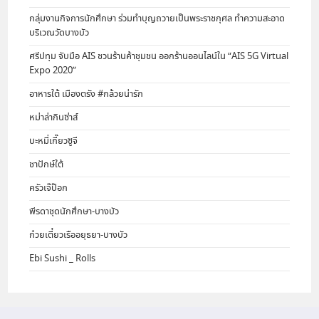
กลุ่มงานกิจการนักศึกษา ร่วมทำบุญถวายเป็นพระราชกุศล ทำความสะอาด
บริเวณวัดบางบัว
ศรีปทุม จับมือ AIS ชวนร้านค้าชุมชน ออกร้านออนไลน์ใน “AIS 5G Virtual
Expo 2020”
อาหารใต้ เมืองตรัง #กล้วยน่ารัก
หม่าล่ากินซ่าส์
บะหมี่เกี๊ยวซูจี
ชาปักษ์ใต้
ครัวเจ๊ป๊อก
พีรดาชุดนักศึกษา-บางบัว
ก๋วยเตี๋ยวเรืออยุธยา-บางบัว
Ebi Sushi _ Rolls