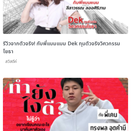
รีวิวจากตัวจริง! กับพี่แบมแบม Dek ทุนตัวจริงวิศวกรรม
โยธา
สวัสดีค่