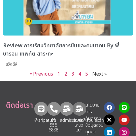
Review การเรียนวิทยาลัยการบินและคมนาคม By พี่
บารอน เทพทัต สาระทะ
สวัสดีจ้
« Previous
1
2
3
4
5
Next »
ติดต่อเรา
นโยบาย
การ
คุ้มครอง
@sripatum
02
admissions@spu.ac.th
รับข้อ
ข้อมูลส่วน
558
เสนอ
6888
แนะ​
บุคคล