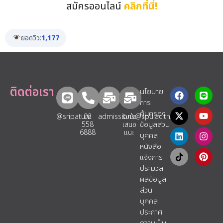
สมัครออนไลน์
คลิกที่นี่!
ยอดวิว:
1,177
ติดต่อเรา
นโยบาย
การ
คุ้มครอง
@sripatum
02
admissions@spu.ac.th
รับข้อ
ข้อมูลส่วน
558
เสนอ
6888
แนะ​
บุคคล
หนังสือ
แจ้งการ
ประมวล
ผลข้อมูล
ส่วน
บุคคล
ประกาศ