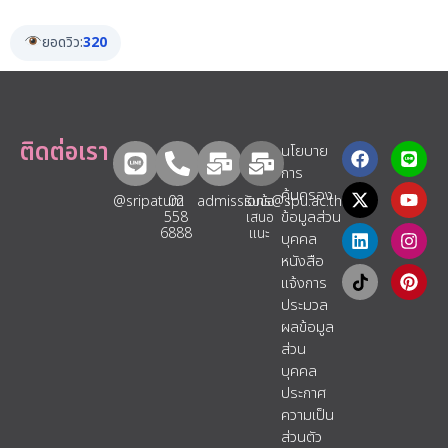
ยอดวิว:
320
ติดต่อเรา
นโยบาย
การ
คุ้มครอง
@sripatum
02
admissions@spu.ac.th
รับข้อ
ข้อมูลส่วน
558
เสนอ
6888
แนะ​
บุคคล
หนังสือ
แจ้งการ
ประมวล
ผลข้อมูล
ส่วน
บุคคล
ประกาศ
ความเป็น
ส่วนตัว