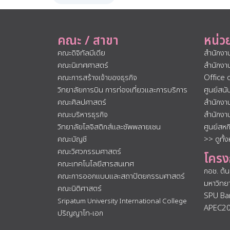
คณะ / สาขา
หน่ว
คณะดิจิทัลมีเดีย
สำนักงา
คณะนิเทศศาสตร์
สำนักงา
คณะการสร้างเจ้าของธุรกิจ
Office 
วิทยาลัยการบิน การท่องเที่ยวและการบริการ
ศูนย์สน
คณะศิลปศาสตร์
สำนักงา
คณะบริหารธุรกิจ
สำนักงา
วิทยาลัยโลจิสติกส์และซัพพลายเชน
ศูนย์สห
คณะบัญชี
>> ดูทั้
คณะวิศวกรรมศาสตร์
โครง
คณะเทคโนโลยีสารสนเทศ
กอช. ต้
คณะการออกแบบและสถาปัตยกรรมศาสตร์
มหาวิทย
คณะนิติศาสตร์
SPU Ba
Sripatum University International College
APEC2
ปริญญาโท-เอก