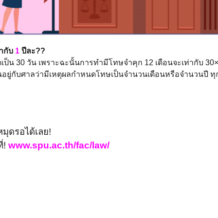
่ากับ
1
ปีละ??
น 30 วัน เพราะฉะนั้นการทำมีโทษจำคุก 12 เดือนจะเท่ากับ 30×12 =
ึ้นอยู่กับศาลว่ามีเหตุผลกำหนดโทษเป็นจำนวนเดือนหรือจำนวนปี ท
ุดรอได้เลย!
ที่!
www.spu.ac.th/fac/law/