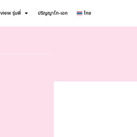
iew รุ่นพี่
ปริญญาโท-เอก
ไทย