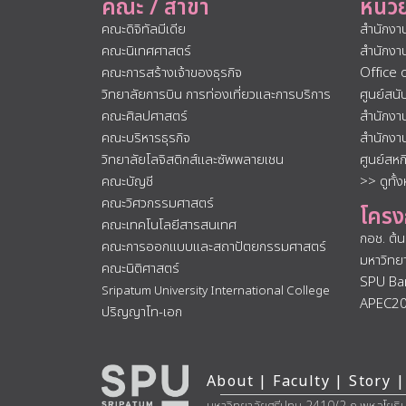
คณะ / สาขา
หน่ว
คณะดิจิทัลมีเดีย
สำนักงา
คณะนิเทศศาสตร์
สำนักงา
คณะการสร้างเจ้าของธุรกิจ
Office 
วิทยาลัยการบิน การท่องเที่ยวและการบริการ
ศูนย์สน
คณะศิลปศาสตร์
สำนักงา
คณะบริหารธุรกิจ
สำนักงา
วิทยาลัยโลจิสติกส์และซัพพลายเชน
ศูนย์สห
คณะบัญชี
>> ดูทั้
คณะวิศวกรรมศาสตร์
โครง
คณะเทคโนโลยีสารสนเทศ
กอช. ต้
คณะการออกแบบและสถาปัตยกรรมศาสตร์
มหาวิทย
คณะนิติศาสตร์
SPU Ba
Sripatum University International College
APEC2
ปริญญาโท-เอก
About
|
Faculty
|
Story
|