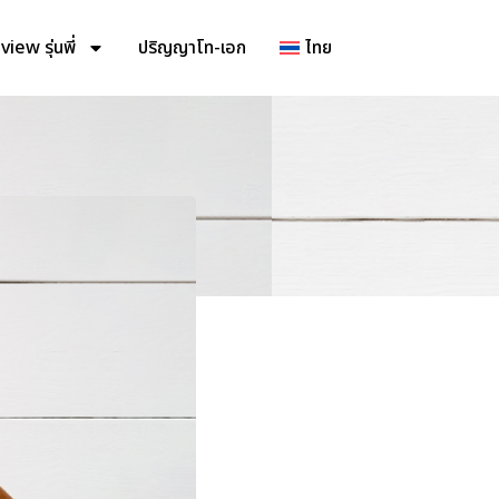
iew รุ่นพี่
ปริญญาโท-เอก
ไทย