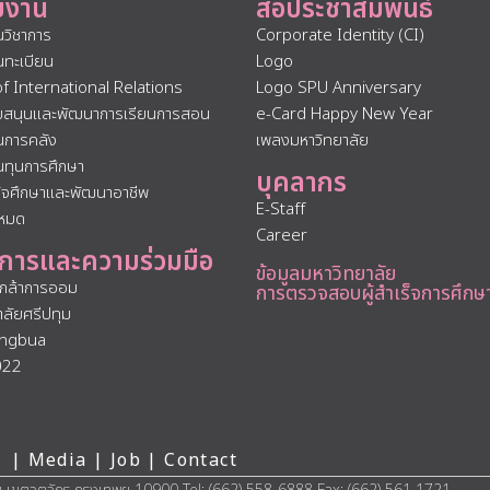
ยงาน
สื่อประชาสัมพันธ์
นวิชาการ
Corporate Identity (CI)
นทะเบียน
Logo
of International Relations
Logo SPU Anniversary
ับสนุนและพัฒนาการเรียนการสอน
e-Card Happy New Year
นการคลัง
เพลงมหาวิทยาลัย
นทุนการศึกษา
บุคลากร
กิจศึกษาและพัฒนาอาชีพ
E-Staff
งหมด
Career
การและความร่วมมือ
ข้อมูลมหาวิทยาลัย
นกล้าการออม
การตรวจสอบผู้สำเร็จการศึกษ
าลัยศรีปทุม
ngbua
022
 |
Media
|
Job
|
Contact