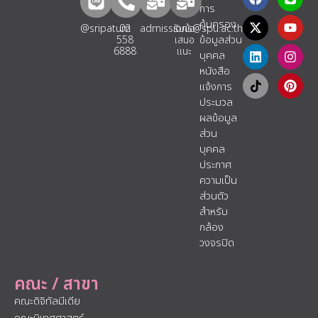
การ
คุ้มครอง
@sripatum
02
admissions@spu.ac.th
รับข้อ
ข้อมูลส่วน
558
เสนอ
6888
แนะ​
บุคคล
หนังสือ
แจ้งการ
ประมวล
ผลข้อมูล
ส่วน
บุคคล
ประกาศ
ความเป็น
ส่วนตัว
สำหรับ
กล้อง
วงจรปิด
คณะ / สาขา
คณะดิจิทัลมีเดีย